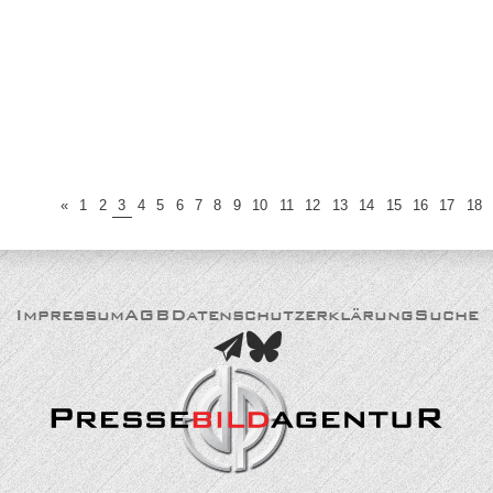
«
1
2
3
4
5
6
7
8
9
10
11
12
13
14
15
16
17
18
Impressum
AGB
Datenschutzerklärung
Suche